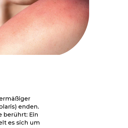
bermäßiger
laris) enden.
 berührt: Ein
lt es sich um