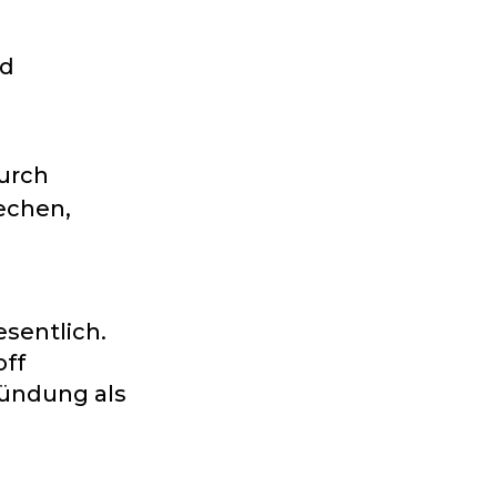
nd
durch
echen,
esentlich.
off
zündung als