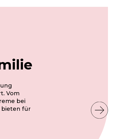
milie
lung
rt. Vom
Creme bei
 bieten für