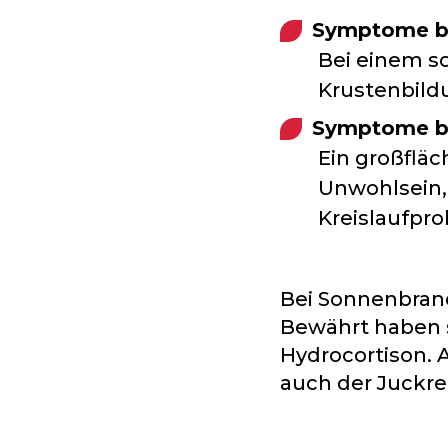
Symptome be
Bei einem 
Krustenbild
Symptome be
Ein großfläc
Unwohlsein,
Kreislaufpr
Bei Sonnenbrand
Bewährt haben 
Hydrocortison. 
auch der Juckrei