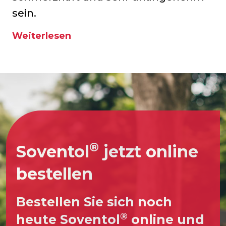
sein.
Weiterlesen
®
Soventol
jetzt online
bestellen
Bestellen Sie sich noch
®
heute Soventol
online und