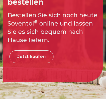
bestellen
Bestellen Sie sich noch heute
®
Soventol
online und lassen
Sie es sich bequem nach
Hause liefern.
Jetzt kaufen